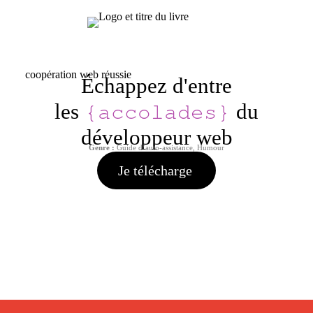
Échappez d'entre
{accolades}
les
du
développeur web
Genre :
Guide d’auto-assistance, Humour
Je télécharge
Disponible en pdf !
C’est gratuit.